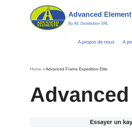
Advanced Elemen
Aller
By AE Distribution SRL
au
contenu
A propos de nous
A pr
Home
»
Advanced Frame Expedition Elite
Advanced 
Essayer un kay