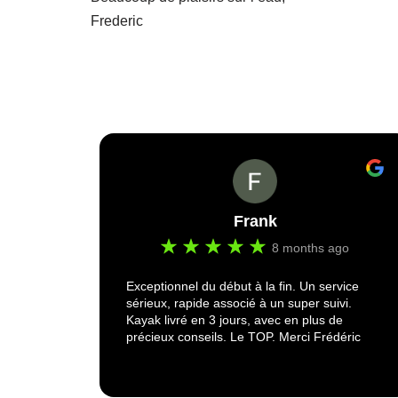
Frederic
Frank
go
8 months ago
 de
Exceptionnel du début à la fin. Un service
vanced
sérieux, rapide associé à un super suivi.
sieurs
Kayak livré en 3 jours, avec en plus de
eaux
précieux conseils. Le TOP. Merci Frédéric
ges de