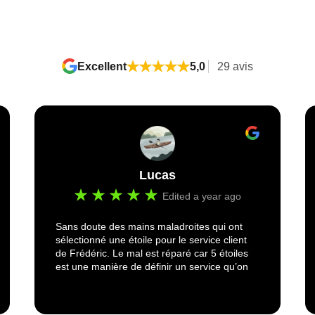
Excellent
5,0
29 avis
Lucas
Edited a year ago
Sans doute des mains maladroites qui ont
sélectionné une étoile pour le service client
de Frédéric. Le mal est réparé car 5 étoiles
est une manière de définir un service qu’on
ne trouve pas ailleurs. De plus le contact est
d’emblée basé sur une confiance et un
respect mutuels.