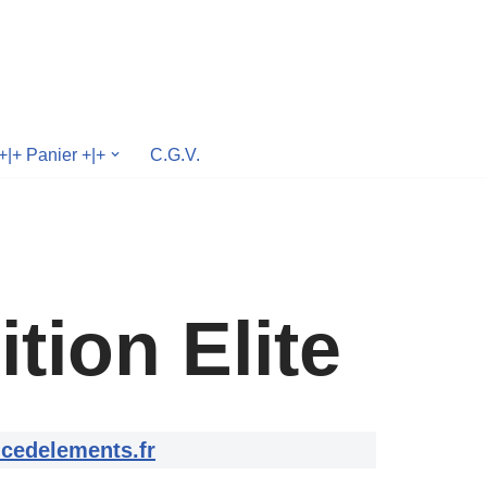
+|+ Panier +|+
C.G.V.
ion Elite
cedelements.fr