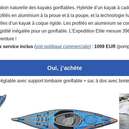
lution naturelle des kayaks gonflables. Hybride d’un kayak à cadr
filés en aluminium à la proue et à la poupe, et la technologie h
les d’un kayak à coque rigide. Les profilés en aluminium se co
rigidité inégalée pour un gonflable. L’Expedition Elite mesure 
venture !
x service inclus
(
voir politique commerciale
) :
1099 EUR
(pompe
Oui, j’achète
réglable avec support lombaire gonflable + sac à dos avec brete