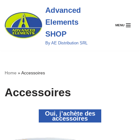
Advanced
Aller
Elements
au
MENU
contenu
SHOP
By AE Distribution SRL
Home
»
Accessoires
Accessoires
Oui, j’achète des
accessoires